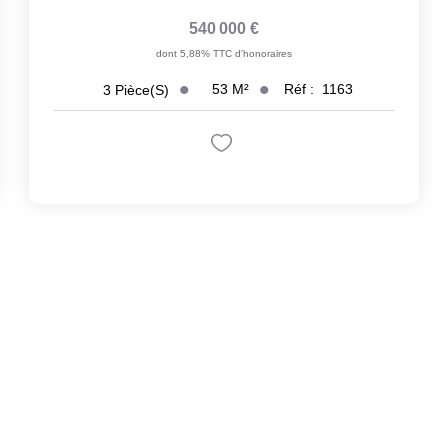
540 000 €
dont 5,88% TTC d'honoraires
53
M²
Réf :
1163
3
Pièce(s)