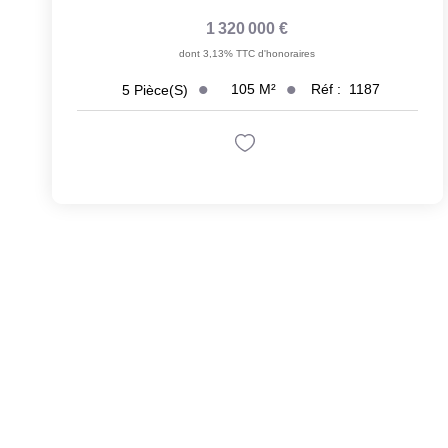
1 320 000 €
dont 3,13% TTC d'honoraires
105
M²
Réf :
1187
5
Pièce(s)