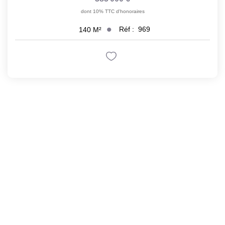
dont 10% TTC d'honoraires
Réf :
969
140
M²