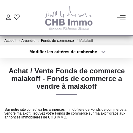
ESTIMATION
Accueil
A vendre
Fonds de commerce
Malakoff
HABITATION
Modifier les critères de recherche
Type de transaction
Localisation
Acheter
Localisation
CESSIONS DE FONDS
Achat / Vente Fonds de commerce
Type de bien
Sélectionnez...
Surface min
malakoff - Fonds de commerce a
LOCATIONS
vendre à malakoff
Plus de critères
Budget max
GESTION
Créer une alerte
Sur notre site consultez les annonces immobilière de Fonds de commerce à
vendre malakoff. Trouvez votre Fonds de commerce sur malakoff grâce aux
annonces immobilières de CHB IMMO.
NOTRE AGENCE