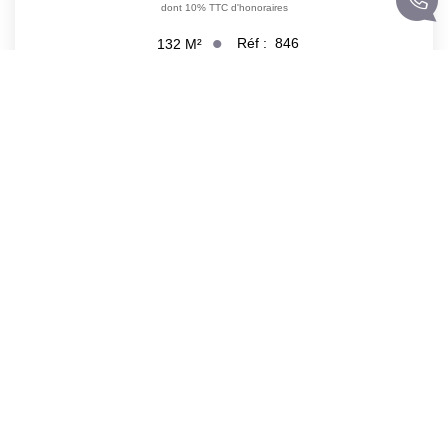
dont 10% TTC d'honoraires
Réf :
846
132
M²