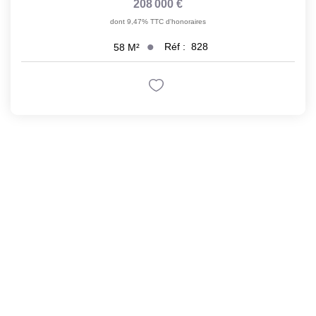
208 000 €
dont 9,47% TTC d'honoraires
Réf :
828
58
M²