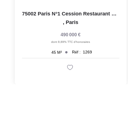
75002 Paris N°1 Cession Restaurant D'Angle Avec Appartement
,
Paris
490 000 €
dont 8,89% TTC d'honoraires
Réf :
1269
45
M²