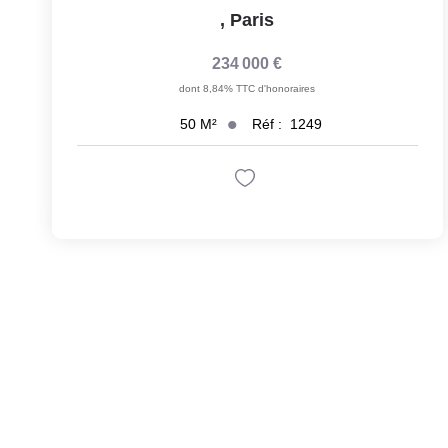
,
Paris
234 000 €
dont 8,84% TTC d'honoraires
Réf :
1249
50
M²