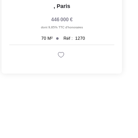
,
Paris
446 000 €
dont 9,85% TTC d'honoraires
Réf :
1270
70
M²