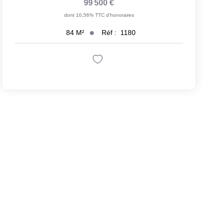
99 500 €
dont 10,56% TTC d'honoraires
Réf :
1180
84
M²