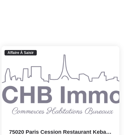
Affaire À Saisir
75020 Paris Cession Restaurant Kebab D'angle Avec Terrasse