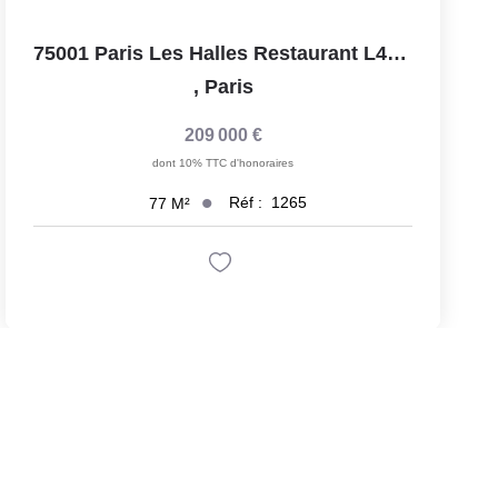
75001 Paris Les Halles Restaurant L4 Possible + Sous-Sol
,
Paris
209 000 €
dont 10% TTC d'honoraires
Réf :
1265
77
M²