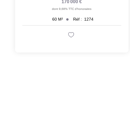
170 000 €
dont 9,68% TTC d'honoraires
Réf :
1274
60
M²