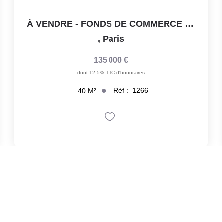
À VENDRE - FONDS DE COMMERCE PRÊT-À-PORTER - PARIS 20?...
,
Paris
135 000 €
dont 12,5% TTC d'honoraires
Réf :
1266
40
M²