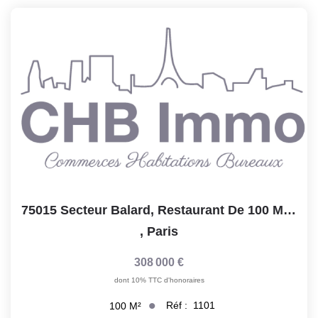
Notre Lexique
CONTACT
75015 Secteur Balard, Restaurant De 100 M2 Avec Une...
,
Paris
308 000 €
dont 10% TTC d'honoraires
Réf :
1101
100
M²