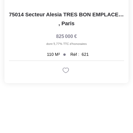
75014 Secteur Alesia TRES BON EMPLACEMENT, A VENDRE FDC -...
,
Paris
825 000 €
dont 5,77% TTC d'honoraires
Réf :
621
110
M²