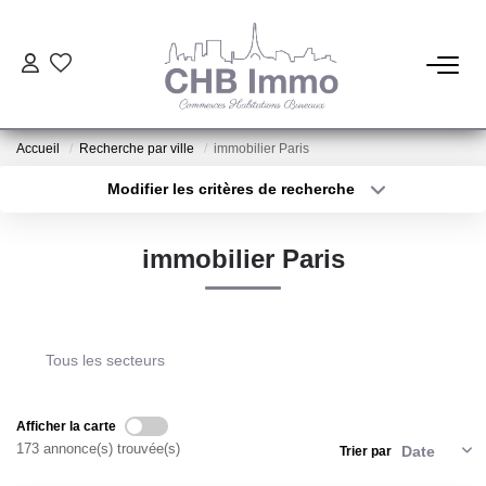
ESTIMATION
Accueil
Recherche par ville
immobilier Paris
HABITATION
Modifier les critères de recherche
Type de transaction
Localisation
Acheter
Localisation
CESSIONS DE FONDS
immobilier Paris
Type de bien
Sélectionnez...
Surface min
LOCATIONS
Plus de critères
Budget max
Tous les secteurs
GESTION
Créer une alerte
Afficher la carte
NOTRE AGENCE
173 annonce(s) trouvée(s)
Trier par