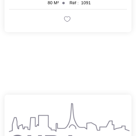
Réf :
1091
80
M²