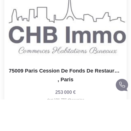
75009 Paris Cession De Fonds De Restaurant De 30 M2 +...
,
Paris
253 000 €
dont 10% TTC d'honoraires
Réf :
650
30
M²