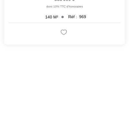
dont 10% TTC d'honoraires
Réf :
969
140
M²