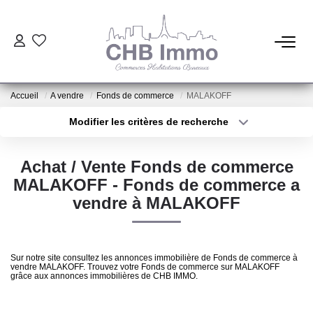
ESTIMATION
Accueil
A vendre
Fonds de commerce
MALAKOFF
HABITATION
Modifier les critères de recherche
Type de transaction
Localisation
Acheter
Localisation
CESSIONS DE FONDS
Achat / Vente Fonds de commerce
Type de bien
Sélectionnez...
Surface min
MALAKOFF - Fonds de commerce a
LOCATIONS
vendre à MALAKOFF
Plus de critères
Budget max
GESTION
Créer une alerte
Sur notre site consultez les annonces immobilière de Fonds de commerce à
vendre MALAKOFF. Trouvez votre Fonds de commerce sur MALAKOFF
grâce aux annonces immobilières de CHB IMMO.
NOTRE AGENCE