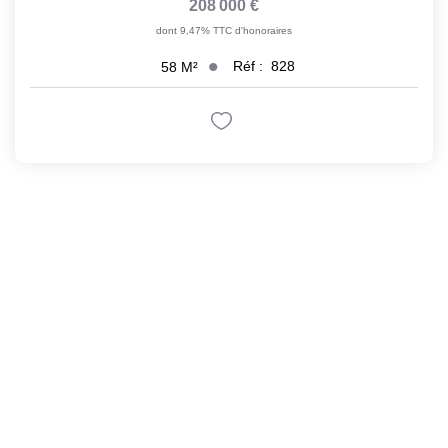
208 000 €
dont 9,47% TTC d'honoraires
Réf :
828
58
M²