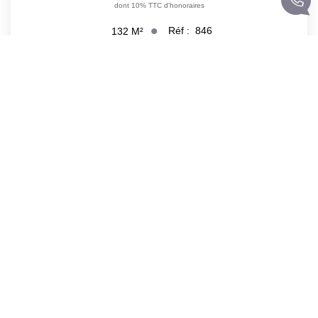
dont 10% TTC d'honoraires
Réf :
846
132
M²