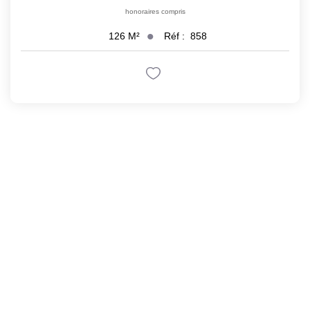
honoraires compris
Réf :
858
126
M²