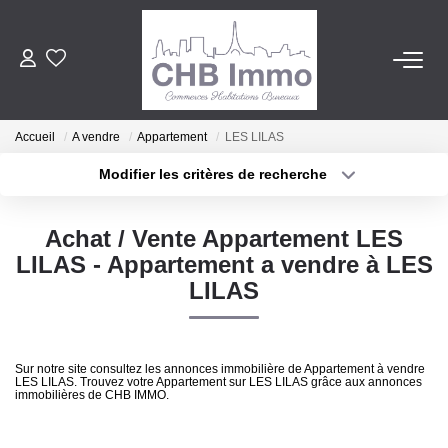
ESTIMATION
Accueil
A vendre
Appartement
LES LILAS
HABITATION
Modifier les critères de recherche
Localisation
Type de transaction
Surface min
CESSIONS DE FONDS
Achat / Vente Appartement LES
Type de bien
LILAS - Appartement a vendre à LES
Plus de critères
Budget max
LOCATIONS
LILAS
Créer une alerte
GESTION
Sur notre site consultez les annonces immobilière de Appartement à vendre
LES LILAS. Trouvez votre Appartement sur LES LILAS grâce aux annonces
immobilières de CHB IMMO.
NOTRE AGENCE
Notre Lexique