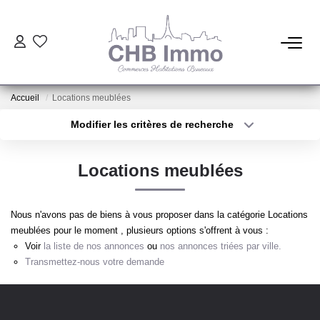
ESTIMATION
Accueil
Locations meublées
HABITATION
Modifier les critères de recherche
Type de transaction
Localisation
Acheter
Localisation
CESSIONS DE FONDS
Locations meublées
Type de bien
Sélectionnez...
Surface min
LOCATIONS
Nous n'avons pas de biens à vous proposer dans la catégorie Locations
Plus de critères
Budget max
meublées pour le moment , plusieurs options s'offrent à vous :
GESTION
Voir
la liste de nos annonces
ou
nos annonces triées par ville.
Créer une alerte
Transmettez-nous votre demande
NOTRE AGENCE