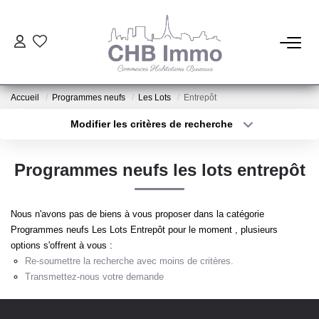
ESTIMATION
Accueil
Programmes neufs
Les Lots
Entrepôt
HABITATION
Modifier les critères de recherche
Type de transaction
Localisation
Acheter
Localisation
CESSIONS DE FONDS
Programmes neufs les lots entrepôt
Type de bien
Sélectionnez...
Surface min
LOCATIONS
Nous n'avons pas de biens à vous proposer dans la catégorie
Plus de critères
Budget max
Programmes neufs Les Lots Entrepôt pour le moment , plusieurs
GESTION
options s'offrent à vous :
Créer une alerte
Re-soumettre la recherche avec moins de critères.
Transmettez-nous votre demande
NOTRE AGENCE