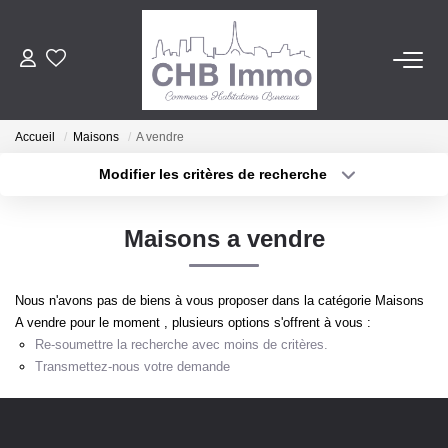
ESTIMATION
Accueil
Maisons
A vendre
HABITATION
Modifier les critères de recherche
Localisation
Type de transaction
Surface min
CESSIONS DE FONDS
Maisons a vendre
Type de bien
Plus de critères
Budget max
LOCATIONS
Nous n'avons pas de biens à vous proposer dans la catégorie Maisons
Créer une alerte
A vendre pour le moment , plusieurs options s'offrent à vous :
GESTION
Re-soumettre la recherche avec moins de critères.
Transmettez-nous votre demande
NOTRE AGENCE
Notre Lexique