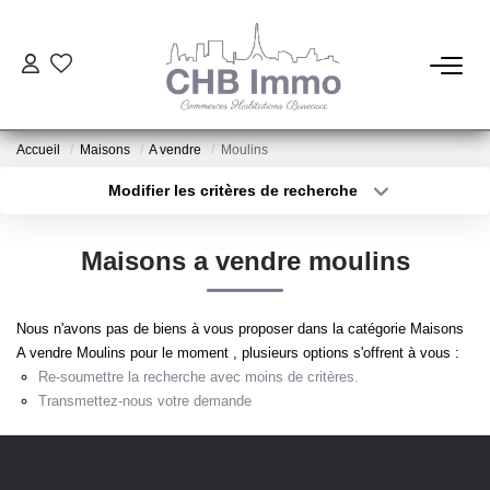
ESTIMATION
Accueil
Maisons
A vendre
Moulins
HABITATION
Modifier les critères de recherche
Type de transaction
Localisation
Acheter
Localisation
CESSIONS DE FONDS
Maisons a vendre moulins
Type de bien
Sélectionnez...
Surface min
LOCATIONS
Nous n'avons pas de biens à vous proposer dans la catégorie Maisons
Plus de critères
Budget max
A vendre Moulins pour le moment , plusieurs options s'offrent à vous :
GESTION
Re-soumettre la recherche avec moins de critères.
Créer une alerte
Transmettez-nous votre demande
NOTRE AGENCE