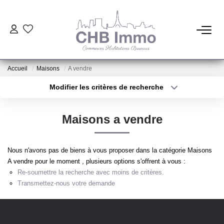
ESTIMATION
Accueil
Maisons
A vendre
HABITATION
Modifier les critères de recherche
Type de transaction
Localisation
Acheter
Localisation
CESSIONS DE FONDS
Maisons a vendre
Type de bien
Sélectionnez...
Surface min
LOCATIONS
Nous n'avons pas de biens à vous proposer dans la catégorie Maisons
Plus de critères
Budget max
A vendre pour le moment , plusieurs options s'offrent à vous :
GESTION
Re-soumettre la recherche avec moins de critères.
Créer une alerte
Transmettez-nous votre demande
NOTRE AGENCE