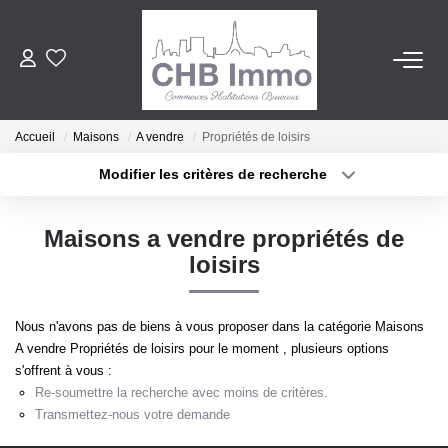
ESTIMATION
Accueil
Maisons
A vendre
Propriétés de loisirs
HABITATION
Modifier les critères de recherche
Localisation
Type de transaction
Surface min
CESSIONS DE FONDS
Maisons a vendre propriétés de
Type de bien
loisirs
Plus de critères
Budget max
LOCATIONS
Créer une alerte
Nous n'avons pas de biens à vous proposer dans la catégorie Maisons
GESTION
A vendre Propriétés de loisirs pour le moment , plusieurs options
s'offrent à vous :
Re-soumettre la recherche avec moins de critères.
NOTRE AGENCE
Transmettez-nous votre demande
Notre Lexique