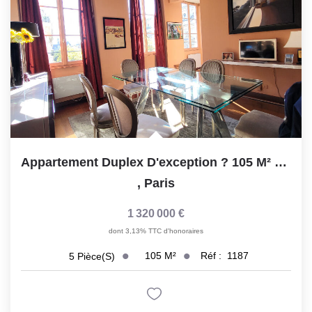
Notre Lexique
CONTACT
Appartement Duplex D'exception ? 105 M² Secteur Hotel De...
,
Paris
1 320 000 €
dont 3,13% TTC d'honoraires
105
M²
Réf :
1187
5
Pièce(s)