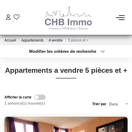
ESTIMATION
Accueil
Appartements
A vendre
5 pièces et +
HABITATION
Modifier les critères de recherche
Type de transaction
Localisation
Acheter
Localisation
CESSIONS DE FONDS
Appartements a vendre 5 pièces et +
Type de bien
Sélectionnez...
Surface min
LOCATIONS
Plus de critères
Budget max
Afficher la carte
GESTION
1 annonce(s) trouvée(s)
Trier par
Créer une alerte
NOTRE AGENCE