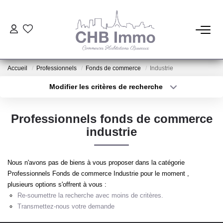
ESTIMATION
Accueil
Professionnels
Fonds de commerce
Industrie
HABITATION
Modifier les critères de recherche
Type de transaction
Localisation
Acheter
Localisation
CESSIONS DE FONDS
Professionnels fonds de commerce
Type de bien
Sélectionnez...
Surface min
industrie
LOCATIONS
Plus de critères
Budget max
Nous n'avons pas de biens à vous proposer dans la catégorie
GESTION
Professionnels Fonds de commerce Industrie pour le moment ,
Créer une alerte
plusieurs options s'offrent à vous :
Re-soumettre la recherche avec moins de critères.
NOTRE AGENCE
Transmettez-nous votre demande