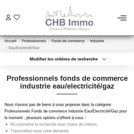
ESTIMATION
Accueil
Professionnels
Fonds de commerce
Industrie
HABITATION
Eau/Electricité/Gaz
Modifier les critères de recherche
Type de transaction
Localisation
CESSIONS DE FONDS
Acheter
Localisation
Professionnels fonds de commerce
Type de bien
LOCATIONS
Sélectionnez...
Surface min
industrie eau/electricité/gaz
Plus de critères
Budget max
GESTION
Nous n'avons pas de biens à vous proposer dans la catégorie
Professionnels Fonds de commerce Industrie Eau/Electricité/Gaz pour
Créer une alerte
le moment , plusieurs options s'offrent à vous :
NOTRE AGENCE
Re-soumettre la recherche avec moins de critères.
Transmettez-nous votre demande