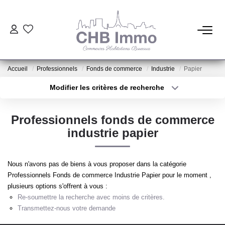
ESTIMATION
Accueil
Professionnels
Fonds de commerce
Industrie
Papier
HABITATION
Modifier les critères de recherche
Type de transaction
Localisation
Acheter
Localisation
CESSIONS DE FONDS
Professionnels fonds de commerce
Type de bien
Sélectionnez...
Surface min
industrie papier
LOCATIONS
Plus de critères
Budget max
Nous n'avons pas de biens à vous proposer dans la catégorie
GESTION
Professionnels Fonds de commerce Industrie Papier pour le moment ,
Créer une alerte
plusieurs options s'offrent à vous :
Re-soumettre la recherche avec moins de critères.
NOTRE AGENCE
Transmettez-nous votre demande