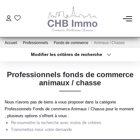
ESTIMATION
Accueil
Professionnels
Fonds de commerce
Animaux / Chasse
HABITATION
Modifier les critères de recherche
Type de transaction
Localisation
Acheter
Localisation
CESSIONS DE FONDS
Professionnels fonds de commerce
Type de bien
Sélectionnez...
Surface min
animaux / chasse
LOCATIONS
Plus de critères
Budget max
Nous n'avons pas de biens à vous proposer dans la catégorie
GESTION
Professionnels Fonds de commerce Animaux / Chasse pour le moment
Créer une alerte
, plusieurs options s'offrent à vous :
Re-soumettre la recherche avec moins de critères.
NOTRE AGENCE
Transmettez-nous votre demande