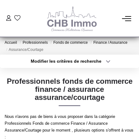
ESTIMATION
Accueil
Professionnels
Fonds de commerce
Finance / Assurance
HABITATION
Assurance/Courtage
Modifier les critères de recherche
Type de transaction
Localisation
CESSIONS DE FONDS
Acheter
Localisation
Professionnels fonds de commerce
Type de bien
LOCATIONS
Sélectionnez...
Surface min
finance / assurance
assurance/courtage
Plus de critères
Budget max
GESTION
Nous n'avons pas de biens à vous proposer dans la catégorie
Créer une alerte
Professionnels Fonds de commerce Finance / Assurance
NOTRE AGENCE
Assurance/Courtage pour le moment , plusieurs options s'offrent à vous
: