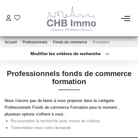
ESTIMATION
Accueil
Professionnels
Fonds de commerce
Formation
HABITATION
Modifier les critères de recherche
Type de transaction
Localisation
Acheter
Localisation
CESSIONS DE FONDS
Professionnels fonds de commerce
Type de bien
Sélectionnez...
Surface min
formation
LOCATIONS
Plus de critères
Budget max
Nous n'avons pas de biens à vous proposer dans la catégorie
GESTION
Professionnels Fonds de commerce Formation pour le moment ,
Créer une alerte
plusieurs options s'offrent à vous :
Re-soumettre la recherche avec moins de critères.
NOTRE AGENCE
Transmettez-nous votre demande