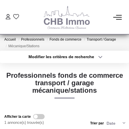
ESTIMATION
Accueil
Professionnels
Fonds de commerce
Transport / Garage
HABITATION
Mécanique/Stations
Modifier les critères de recherche
Type de transaction
Localisation
CESSIONS DE FONDS
Acheter
Localisation
Professionnels fonds de commerce
Type de bien
LOCATIONS
Sélectionnez...
Surface min
transport / garage
mécanique/stations
Plus de critères
Budget max
GESTION
Créer une alerte
NOTRE AGENCE
Afficher la carte
1 annonce(s) trouvée(s)
Trier par