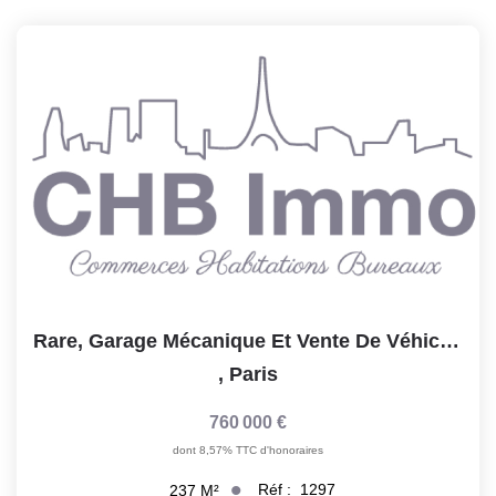
Notre Lexique
CONTACT
Rare, Garage Mécanique Et Vente De Véhicules À Vendre À...
,
Paris
760 000 €
dont 8,57% TTC d'honoraires
Réf :
1297
237
M²