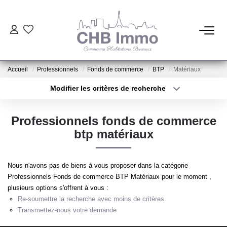
ESTIMATION
Accueil
Professionnels
Fonds de commerce
BTP
Matériaux
HABITATION
Modifier les critères de recherche
Type de transaction
Localisation
Acheter
Localisation
CESSIONS DE FONDS
Professionnels fonds de commerce
Type de bien
Sélectionnez...
Surface min
btp matériaux
LOCATIONS
Plus de critères
Budget max
Nous n'avons pas de biens à vous proposer dans la catégorie
GESTION
Professionnels Fonds de commerce BTP Matériaux pour le moment ,
Créer une alerte
plusieurs options s'offrent à vous :
Re-soumettre la recherche avec moins de critères.
NOTRE AGENCE
Transmettez-nous votre demande