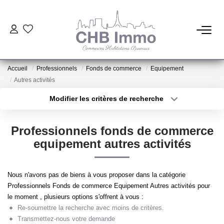
ESTIMATION
Accueil
Professionnels
Fonds de commerce
Equipement
HABITATION
Autres activités
Modifier les critères de recherche
Type de transaction
Localisation
CESSIONS DE FONDS
Acheter
Localisation
Professionnels fonds de commerce
Type de bien
LOCATIONS
Sélectionnez...
Surface min
equipement autres activités
Plus de critères
Budget max
GESTION
Nous n'avons pas de biens à vous proposer dans la catégorie
Professionnels Fonds de commerce Equipement Autres activités pour
Créer une alerte
le moment , plusieurs options s'offrent à vous :
NOTRE AGENCE
Re-soumettre la recherche avec moins de critères.
Transmettez-nous votre demande