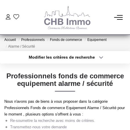
ESTIMATION
Accueil
Professionnels
Fonds de commerce
Equipement
HABITATION
Alarme / Sécurité
Modifier les critères de recherche
Type de transaction
Localisation
CESSIONS DE FONDS
Acheter
Localisation
Professionnels fonds de commerce
Type de bien
LOCATIONS
Sélectionnez...
Surface min
equipement alarme / sécurité
Plus de critères
Budget max
GESTION
Nous n'avons pas de biens à vous proposer dans la catégorie
Professionnels Fonds de commerce Equipement Alarme / Sécurité pour
Créer une alerte
le moment , plusieurs options s'offrent à vous :
NOTRE AGENCE
Re-soumettre la recherche avec moins de critères.
Transmettez-nous votre demande