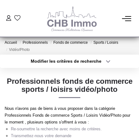
ESTIMATION
Accueil
Professionnels
Fonds de commerce
Sports / Loisirs
HABITATION
Vidéo/Photo
Modifier les critères de recherche
Type de transaction
Localisation
CESSIONS DE FONDS
Acheter
Localisation
Professionnels fonds de commerce
Type de bien
LOCATIONS
Sélectionnez...
Surface min
sports / loisirs vidéo/photo
Plus de critères
Budget max
GESTION
Nous n'avons pas de biens à vous proposer dans la catégorie
Professionnels Fonds de commerce Sports / Loisirs Vidéo/Photo pour
Créer une alerte
le moment , plusieurs options s'offrent à vous :
NOTRE AGENCE
Re-soumettre la recherche avec moins de critères.
Transmettez-nous votre demande