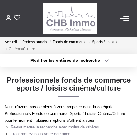
ESTIMATION
Accueil
Professionnels
Fonds de commerce
Sports / Loisirs
HABITATION
Cinéma/Culture
Modifier les critères de recherche
CESSIONS DE FONDS
Localisation
Type de transaction
Surface min
Professionnels fonds de commerce
Type de bien
LOCATIONS
sports / loisirs cinéma/culture
Plus de critères
Budget max
GESTION
Créer une alerte
Nous n'avons pas de biens à vous proposer dans la catégorie
Professionnels Fonds de commerce Sports / Loisirs Cinéma/Culture
pour le moment , plusieurs options s'offrent à vous :
NOTRE AGENCE
Re-soumettre la recherche avec moins de critères.
Transmettez-nous votre demande
Notre Lexique