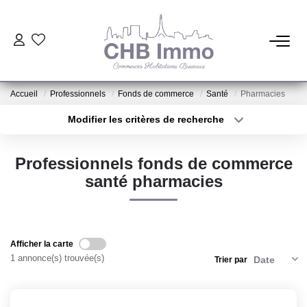
ESTIMATION
Accueil
Professionnels
Fonds de commerce
Santé
Pharmacies
HABITATION
Modifier les critères de recherche
Type de transaction
Localisation
Acheter
Localisation
CESSIONS DE FONDS
Professionnels fonds de commerce
Type de bien
Sélectionnez...
Surface min
santé pharmacies
LOCATIONS
Plus de critères
Budget max
GESTION
Créer une alerte
Afficher la carte
1 annonce(s) trouvée(s)
Trier par
NOTRE AGENCE