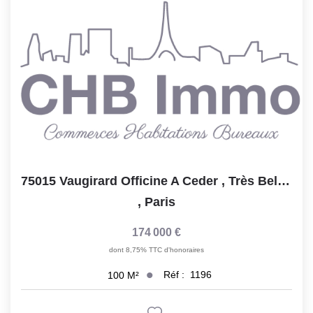
Notre Lexique
CONTACT
75015 Vaugirard Officine A Ceder , Très Belle Affaire
,
Paris
174 000 €
dont 8,75% TTC d'honoraires
Réf :
1196
100
M²