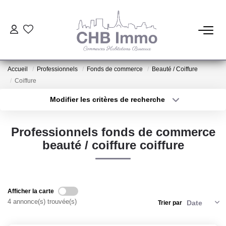
ESTIMATION
Accueil
Professionnels
Fonds de commerce
Beauté / Coiffure
HABITATION
Coiffure
Modifier les critères de recherche
Type de transaction
Localisation
CESSIONS DE FONDS
Acheter
Localisation
Professionnels fonds de commerce
Type de bien
LOCATIONS
Sélectionnez...
Surface min
beauté / coiffure coiffure
Plus de critères
Budget max
GESTION
Créer une alerte
Afficher la carte
NOTRE AGENCE
4 annonce(s) trouvée(s)
Trier par