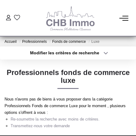
ESTIMATION
Accueil
Professionnels
Fonds de commerce
Luxe
HABITATION
Modifier les critères de recherche
Type de transaction
Localisation
Acheter
Localisation
CESSIONS DE FONDS
Professionnels fonds de commerce
Type de bien
Sélectionnez...
Surface min
luxe
LOCATIONS
Plus de critères
Budget max
Nous n'avons pas de biens à vous proposer dans la catégorie
GESTION
Professionnels Fonds de commerce Luxe pour le moment , plusieurs
Créer une alerte
options s'offrent à vous :
Re-soumettre la recherche avec moins de critères.
NOTRE AGENCE
Transmettez-nous votre demande