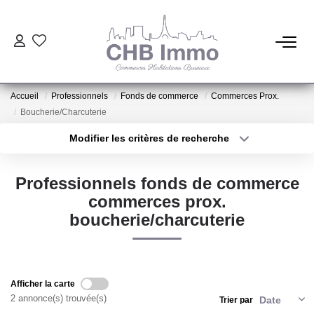
ESTIMATION
Accueil
Professionnels
Fonds de commerce
Commerces Prox.
HABITATION
Boucherie/Charcuterie
Modifier les critères de recherche
Type de transaction
Localisation
CESSIONS DE FONDS
Acheter
Localisation
Professionnels fonds de commerce
Type de bien
LOCATIONS
Sélectionnez...
Surface min
commerces prox.
boucherie/charcuterie
Plus de critères
Budget max
GESTION
Créer une alerte
NOTRE AGENCE
Afficher la carte
2 annonce(s) trouvée(s)
Trier par