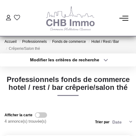
ESTIMATION
Accueil
Professionnels
Fonds de commerce
Hotel / Rest / Bar
HABITATION
Crêperie/Salon thé
Modifier les critères de recherche
Type de transaction
Localisation
CESSIONS DE FONDS
Acheter
Localisation
Professionnels fonds de commerce
Type de bien
LOCATIONS
Sélectionnez...
Surface min
hotel / rest / bar crêperie/salon thé
Plus de critères
Budget max
GESTION
Créer une alerte
Afficher la carte
NOTRE AGENCE
4 annonce(s) trouvée(s)
Trier par