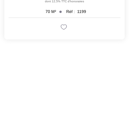
dont 12,5% TTC d'honoraires
Réf :
1199
70
M²