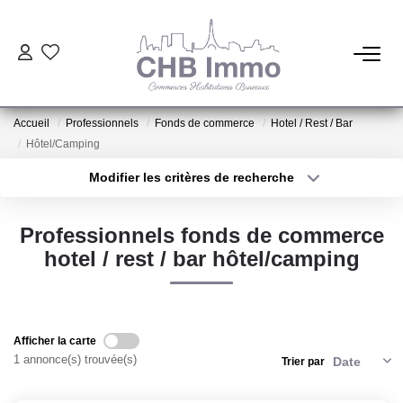
ESTIMATION
Accueil
Professionnels
Fonds de commerce
Hotel / Rest / Bar
HABITATION
Hôtel/Camping
Modifier les critères de recherche
Type de transaction
Localisation
CESSIONS DE FONDS
Acheter
Localisation
Professionnels fonds de commerce
Type de bien
LOCATIONS
Sélectionnez...
Surface min
hotel / rest / bar hôtel/camping
Plus de critères
Budget max
GESTION
Créer une alerte
Afficher la carte
NOTRE AGENCE
1 annonce(s) trouvée(s)
Trier par