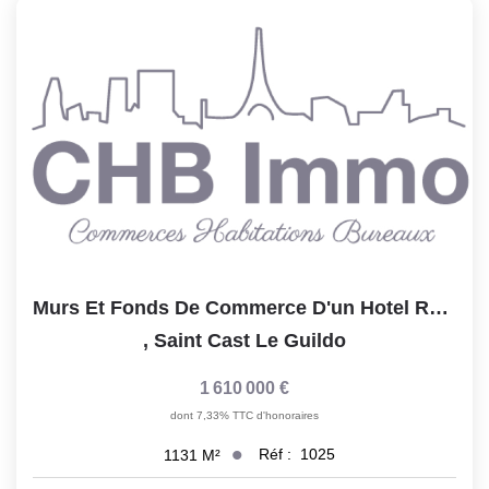
Notre Lexique
CONTACT
Murs Et Fonds De Commerce D'un Hotel Restaurant Bar 1131 M2
,
Saint Cast Le Guildo
1 610 000 €
dont 7,33% TTC d'honoraires
Réf :
1025
1131
M²