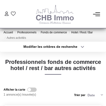
ESTIMATION
Accueil
Professionnels
Fonds de commerce
Hotel / Rest / Bar
HABITATION
Autres activités
Modifier les critères de recherche
Type de transaction
Localisation
CESSIONS DE FONDS
Acheter
Localisation
Professionnels fonds de commerce
Type de bien
LOCATIONS
Sélectionnez...
Surface min
hotel / rest / bar autres activités
Plus de critères
Budget max
GESTION
Créer une alerte
Afficher la carte
NOTRE AGENCE
1 annonce(s) trouvée(s)
Trier par