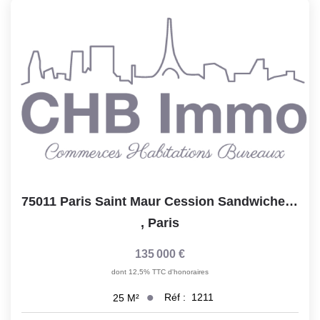
Notre Lexique
CONTACT
75011 Paris Saint Maur Cession Sandwicherie 25 M2...
,
Paris
135 000 €
dont 12,5% TTC d'honoraires
Réf :
1211
25
M²