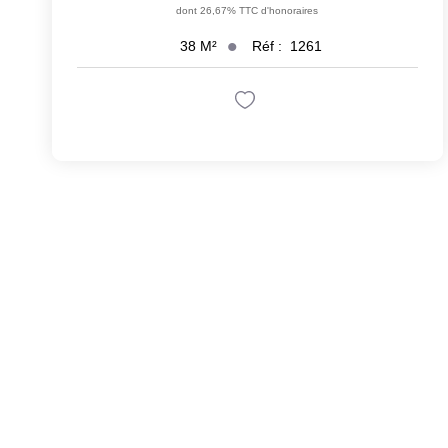
dont 26,67% TTC d'honoraires
Réf :
1261
38
M²