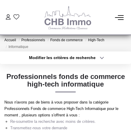
ESTIMATION
Accueil
Professionnels
Fonds de commerce
High-Tech
HABITATION
Informatique
Modifier les critères de recherche
Type de transaction
Localisation
CESSIONS DE FONDS
Acheter
Localisation
Professionnels fonds de commerce
Type de bien
LOCATIONS
Sélectionnez...
Surface min
high-tech informatique
Plus de critères
Budget max
GESTION
Nous n'avons pas de biens à vous proposer dans la catégorie
Professionnels Fonds de commerce High-Tech Informatique pour le
Créer une alerte
moment , plusieurs options s'offrent à vous :
NOTRE AGENCE
Re-soumettre la recherche avec moins de critères.
Transmettez-nous votre demande