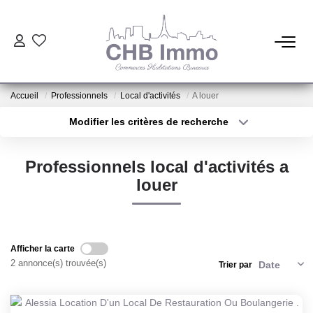
ESTIMATION
Accueil
Professionnels
Local d'activités
A louer
HABITATION
Modifier les critères de recherche
Type de transaction
Localisation
Acheter
Localisation
CESSIONS DE FONDS
Professionnels local d'activités a
Type de bien
Sélectionnez...
Surface min
louer
LOCATIONS
Plus de critères
Budget max
GESTION
Créer une alerte
Afficher la carte
2 annonce(s) trouvée(s)
Trier par
NOTRE AGENCE