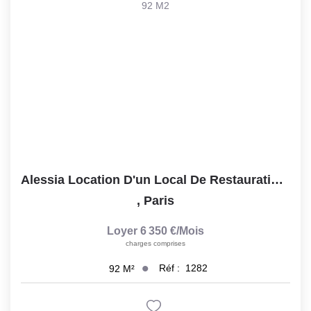
Notre Lexique
CONTACT
Alessia Location D'un Local De Restauration Ou Boulangerie...
,
Paris
Loyer 6 350 €/mois
charges comprises
Réf :
1282
92
M²