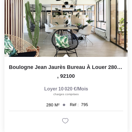
Boulogne Jean Jaurès Bureau À Louer 280m² , 2 Eme ASC ,...
,
92100
Loyer 10 020 €/mois
charges comprises
Réf :
795
280
M²