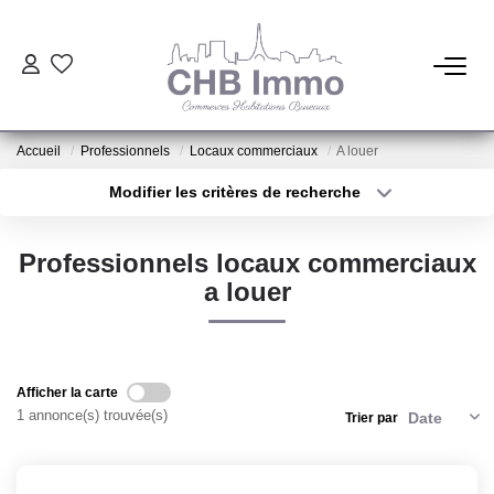
ESTIMATION
Accueil
Professionnels
Locaux commerciaux
A louer
HABITATION
Modifier les critères de recherche
Type de transaction
Localisation
Acheter
Localisation
CESSIONS DE FONDS
Professionnels locaux commerciaux
Type de bien
Sélectionnez...
Surface min
a louer
LOCATIONS
Plus de critères
Budget max
GESTION
Créer une alerte
Afficher la carte
1 annonce(s) trouvée(s)
Trier par
NOTRE AGENCE