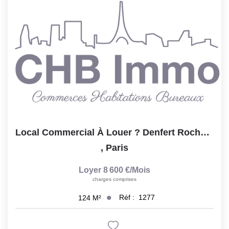
Notre Lexique
CONTACT
Local Commercial À Louer ? Denfert Rochereau, Paris 14e...
,
Paris
Loyer 8 600 €/mois
charges comprises
Réf :
1277
124
M²