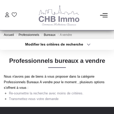
ESTIMATION
Accueil
Professionnels
Bureaux
A vendre
HABITATION
Modifier les critères de recherche
Type de transaction
Localisation
Acheter
Localisation
CESSIONS DE FONDS
Professionnels bureaux a vendre
Type de bien
Sélectionnez...
Surface min
LOCATIONS
Nous n'avons pas de biens à vous proposer dans la catégorie
Plus de critères
Budget max
Professionnels Bureaux A vendre pour le moment , plusieurs options
GESTION
s'offrent à vous :
Créer une alerte
Re-soumettre la recherche avec moins de critères.
Transmettez-nous votre demande
NOTRE AGENCE