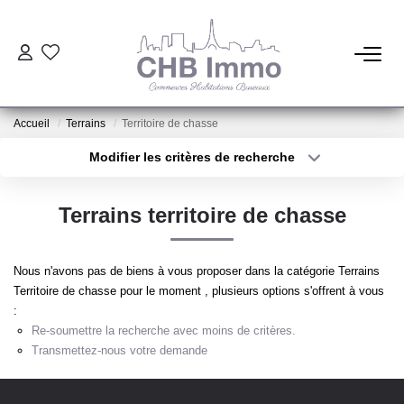
ESTIMATION
Accueil
Terrains
Territoire de chasse
HABITATION
Modifier les critères de recherche
Type de transaction
Localisation
Acheter
Localisation
CESSIONS DE FONDS
Terrains territoire de chasse
Type de bien
Sélectionnez...
Surface min
LOCATIONS
Nous n'avons pas de biens à vous proposer dans la catégorie Terrains
Plus de critères
Budget max
Territoire de chasse pour le moment , plusieurs options s'offrent à vous
GESTION
:
Créer une alerte
Re-soumettre la recherche avec moins de critères.
Transmettez-nous votre demande
NOTRE AGENCE