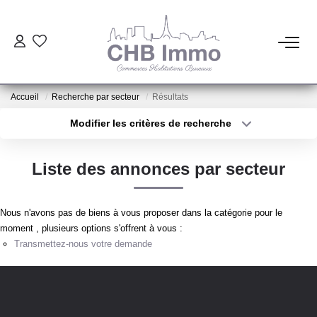
ESTIMATION
Accueil
Recherche par secteur
Résultats
HABITATION
Modifier les critères de recherche
Type de transaction
Localisation
Acheter
Localisation
CESSIONS DE FONDS
Liste des annonces par secteur
Type de bien
Sélectionnez...
Surface min
LOCATIONS
Nous n'avons pas de biens à vous proposer dans la catégorie pour le
Plus de critères
Budget max
moment , plusieurs options s'offrent à vous :
GESTION
Transmettez-nous votre demande
Créer une alerte
NOTRE AGENCE