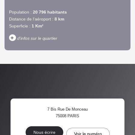
Population :
20 796 habitants
Distance de l'aéroport :
8 km
Superficie :
1 Km²
+
d'infos sur le quartier
DENSITÉ DE POPULATION
ENFANTS ET ADOLESCENTS
AGE MOYEN
REVENU MENSUEL PAR
MÉNAGE
TAUX DE PROPRIÉTAIRES
TAUX D'HABITATION
7 Bis Rue De Monceau
TAXE FONCIÈRE
PART DES MÉNAGES SANS
75008
PARIS
VOITURE
DISTANCE DE L'AÉROPORT :
SUPERFICIE :
Nous écrire
Voir le numéro