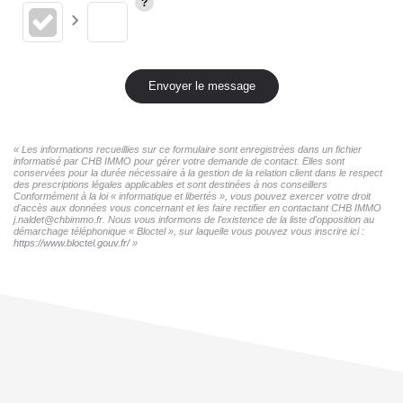
Envoyer le message
« Les informations recueillies sur ce formulaire sont enregistrées dans un fichier
informatisé par CHB IMMO pour gérer votre demande de contact. Elles sont
conservées pour la durée nécessaire à la gestion de la relation client dans le respect
des prescriptions légales applicables et sont destinées à nos conseillers
Conformément à la loi « informatique et libertés », vous pouvez exercer votre droit
d'accès aux données vous concernant et les faire rectifier en contactant CHB IMMO
j.naldet@chbimmo.fr. Nous vous informons de l'existence de la liste d'opposition au
démarchage téléphonique « Bloctel », sur laquelle vous pouvez vous inscrire ici :
https://www.bloctel.gouv.fr/
»