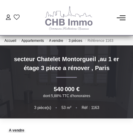
ESTIMATION
Accueil
Appartements
A vendre
3 pièces
Référence 1163
HABITATION
secteur Chatelet Montorgueil ,au 1 er
CESSIONS DE FONDS
étage 3 piece a rénover
,
Paris
LOCATIONS
540 000 €
dont 5,88% TTC d'honoraires
GESTION
3
pièce(s)
•
53
m²
•
Réf : 1163
NOTRE AGENCE
A vendre