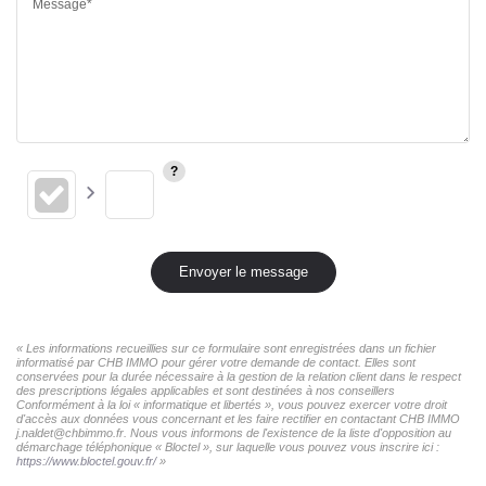
Message*
Envoyer le message
« Les informations recueillies sur ce formulaire sont enregistrées dans un fichier
informatisé par CHB IMMO pour gérer votre demande de contact. Elles sont
conservées pour la durée nécessaire à la gestion de la relation client dans le respect
des prescriptions légales applicables et sont destinées à nos conseillers
Conformément à la loi « informatique et libertés », vous pouvez exercer votre droit
d'accès aux données vous concernant et les faire rectifier en contactant CHB IMMO
j.naldet@chbimmo.fr. Nous vous informons de l'existence de la liste d'opposition au
démarchage téléphonique « Bloctel », sur laquelle vous pouvez vous inscrire ici :
https://www.bloctel.gouv.fr/
»