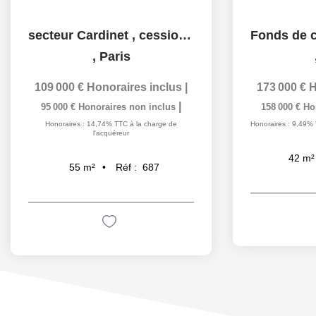
secteur Cardinet , cession d'un restaurant
,
Paris
109 000 €
Honoraires inclus
|
173 000 €
H
|
95 000 €
Honoraires non inclus
158 000 €
Ho
Honoraires : 14,74% TTC à la charge de
Honoraires : 9,49% 
l'acquéreur
42
m²
Réf :
687
55
m²