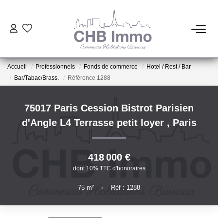
ESTIMATION
Accueil
Professionnels
Fonds de commerce
Hotel / Rest / Bar
HABITATION
Bar/Tabac/Brass.
Référence 1288
CESSIONS DE FONDS
75017 Paris Cession Bistrot Parisien
d'Angle L4 Terrasse petit loyer
,
Paris
LOCATIONS
418 000 €
GESTION
dont 10% TTC d'honoraires
75
m²
•
Réf : 1288
NOTRE AGENCE