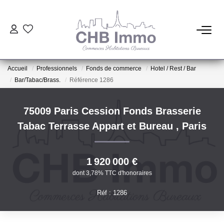
ESTIMATION
Accueil
Professionnels
Fonds de commerce
Hotel / Rest / Bar
HABITATION
Bar/Tabac/Brass.
Référence 1286
CESSIONS DE FONDS
75009 Paris Cession Fonds Brasserie
Tabac Terrasse Appart et Bureau
,
Paris
LOCATIONS
1 920 000 €
GESTION
dont 3,78% TTC d'honoraires
Réf : 1286
NOTRE AGENCE