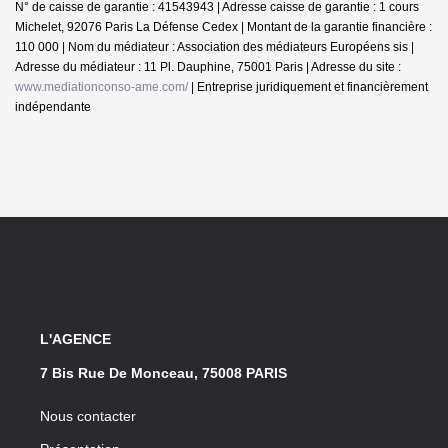
N° de caisse de garantie : 41543943 | Adresse caisse de garantie : 1 cours
Michelet, 92076 Paris La Défense Cedex | Montant de la garantie financière :
110 000 | Nom du médiateur : Association des médiateurs Européens sis |
Adresse du médiateur : 11 Pl. Dauphine, 75001 Paris | Adresse du site :
www.mediationconso-ame.com/
|
Entreprise juridiquement et financièrement
indépendante
L'AGENCE
7 Bis Rue De Monceau, 75008 PARIS
Nous contacter