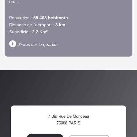
un...
Population :
59 408 habitants
Distance de l'aéroport :
8 km
Superficie :
2,2 Km²
+
d'infos sur le quartier
DENSITÉ DE POPULATION
ENFANTS ET ADOLESCENTS
AGE MOYEN
REVENU MENSUEL PAR
MÉNAGE
TAUX DE PROPRIÉTAIRES
TAUX D'HABITATION
7 Bis Rue De Monceau
TAXE FONCIÈRE
PART DES MÉNAGES SANS
75008
PARIS
VOITURE