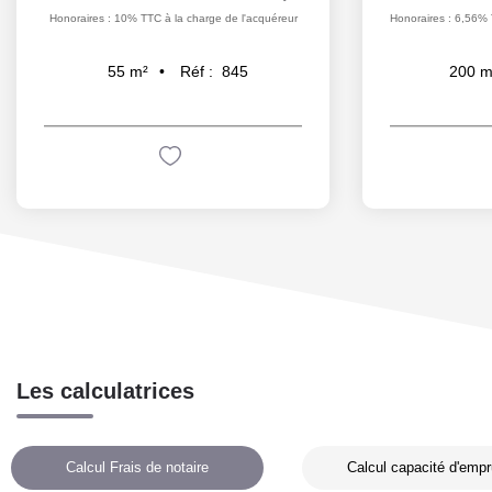
Honoraires : 10% TTC à la charge de l'acquéreur
Honoraires : 6,56% 
Réf :
845
55
m²
200
m
Les calculatrices
Calcul Frais de notaire
Calcul capacité d'empr