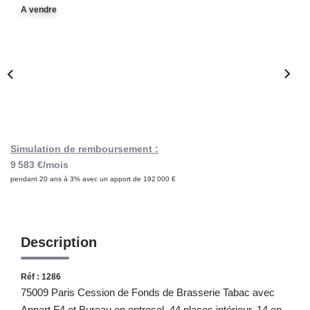
Notre Lexique
A vendre
CONTACT
Simulation de remboursement :
9 583 €/mois
pendant 20 ans à 3% avec un apport de 192 000 €
Description
Réf : 1286
75009 Paris Cession de Fonds de Brasserie Tabac avec
Appart F4 et Bureau en entresol, 44 places intérieur, 14 en