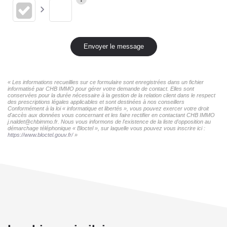
Envoyer le message
« Les informations recueillies sur ce formulaire sont enregistrées dans un fichier
informatisé par CHB IMMO pour gérer votre demande de contact. Elles sont
conservées pour la durée nécessaire à la gestion de la relation client dans le respect
des prescriptions légales applicables et sont destinées à nos conseillers
Conformément à la loi « informatique et libertés », vous pouvez exercer votre droit
d'accès aux données vous concernant et les faire rectifier en contactant CHB IMMO
j.naldet@chbimmo.fr. Nous vous informons de l'existence de la liste d'opposition au
démarchage téléphonique « Bloctel », sur laquelle vous pouvez vous inscrire ici :
https://www.bloctel.gouv.fr/
»