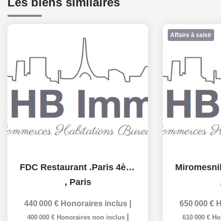
Les biens similaires
Affaire à saisir
FDC Restaurant .Paris 4è. Ile St Louis. 55 m2 avec terrasse.
,
Paris
440 000 €
Honoraires inclus
|
650 000 €
H
|
400 000 €
Honoraires non inclus
610 000 €
Ho