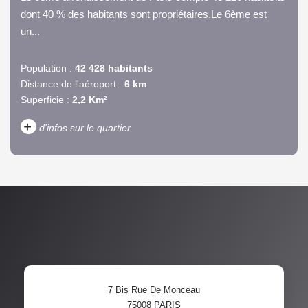
dont 40 % des habitants sont propriétaires.Le 6ème est
un...
Population :
42 428 habitants
Distance de l'aéroport :
6 km
Superficie :
2,2 Km²
+
d'infos sur le quartier
DENSITÉ DE POPULATION
ENFANTS ET ADOLESCENTS
AGE MOYEN
REVENU MENSUEL PAR
MÉNAGE
TAUX DE PROPRIÉTAIRES
TAUX D'HABITATION
7 Bis Rue De Monceau
TAXE FONCIÈRE
PART DES MÉNAGES SANS
75008
PARIS
VOITURE