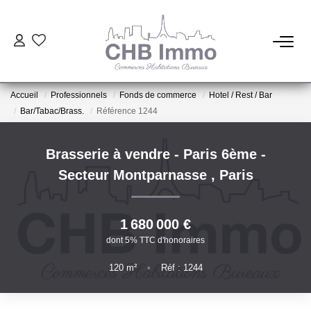
ESTIMATION
Accueil
Professionnels
Fonds de commerce
Hotel / Rest / Bar
HABITATION
Bar/Tabac/Brass.
Référence 1244
CESSIONS DE FONDS
Brasserie à vendre - Paris 6ème -
Secteur Montparnasse
,
Paris
LOCATIONS
1 680 000 €
GESTION
dont 5% TTC d'honoraires
120
m²
•
Réf : 1244
NOTRE AGENCE