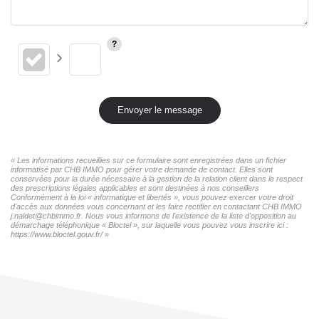
Envoyer le message
« Les informations recueillies sur ce formulaire sont enregistrées dans un fichier
informatisé par CHB IMMO pour gérer votre demande de contact. Elles sont
conservées pour la durée nécessaire à la gestion de la relation client dans le respect
des prescriptions légales applicables et sont destinées à nos conseillers
Conformément à la loi « informatique et libertés », vous pouvez exercer votre droit
d'accès aux données vous concernant et les faire rectifier en contactant CHB IMMO
j.naldet@chbimmo.fr. Nous vous informons de l'existence de la liste d'opposition au
démarchage téléphonique « Bloctel », sur laquelle vous pouvez vous inscrire ici :
https://www.bloctel.gouv.fr/
»