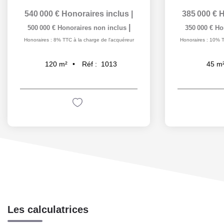
540 000 €
Honoraires inclus
|
385 000 €
H
|
500 000 €
Honoraires non inclus
350 000 €
Ho
Honoraires : 8% TTC à la charge de l'acquéreur
Honoraires : 10% T
Réf :
1013
120
m²
45
m
Les calculatrices