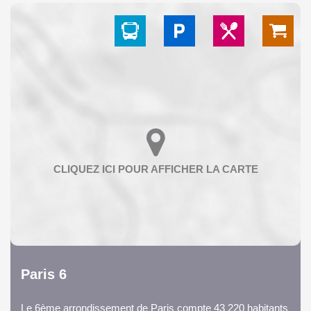
Paris 6
Le 6ème arrondissement de Paris compte 43 220 habitants