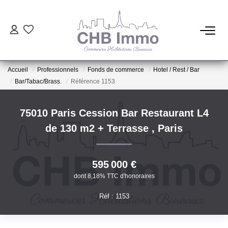
ESTIMATION
Accueil
Professionnels
Fonds de commerce
Hotel / Rest / Bar
HABITATION
Bar/Tabac/Brass.
Référence 1153
CESSIONS DE FONDS
75010 Paris Cession Bar Restaurant L4
de 130 m2 + Terrasse
,
Paris
LOCATIONS
595 000 €
GESTION
dont 8,18% TTC d'honoraires
Réf : 1153
NOTRE AGENCE