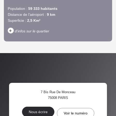
Population :
59 333 habitants
Distance de l'aéroport :
9 km
Superficie :
2,5 Km²
+
d'infos sur le quartier
DENSITÉ DE POPULATION
ENFANTS ET ADOLESCENTS
AGE MOYEN
REVENU MENSUEL PAR
MÉNAGE
TAUX DE PROPRIÉTAIRES
TAUX D'HABITATION
7 Bis Rue De Monceau
TAXE FONCIÈRE
PART DES MÉNAGES SANS
75008
PARIS
VOITURE
DISTANCE DE L'AÉROPORT :
SUPERFICIE :
Nous écrire
Voir le numéro