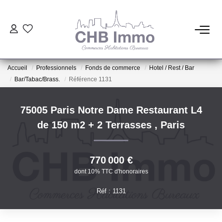
ESTIMATION
Accueil
Professionnels
Fonds de commerce
Hotel / Rest / Bar
HABITATION
Bar/Tabac/Brass.
Référence 1131
CESSIONS DE FONDS
75005 Paris Notre Dame Restaurant L4
de 150 m2 + 2 Terrasses
,
Paris
LOCATIONS
770 000 €
GESTION
dont 10% TTC d'honoraires
Réf : 1131
NOTRE AGENCE