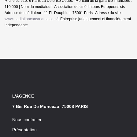
Michelet, 92076 Paris La Défense Cedex | Montant de la garantie financière :
110 000 | Nom du médiateur : Association des médiateurs Européens sis |
Adresse du médiateur : 11 Pl. Dauphine, 75001 Paris | Adresse du site :
www.mediationconso-ame.com/
|
Entreprise juridiquement et financièrement
indépendante
L'AGENCE
7 Bis Rue De Monceau, 75008 PARIS
Nous contacter
Présentation