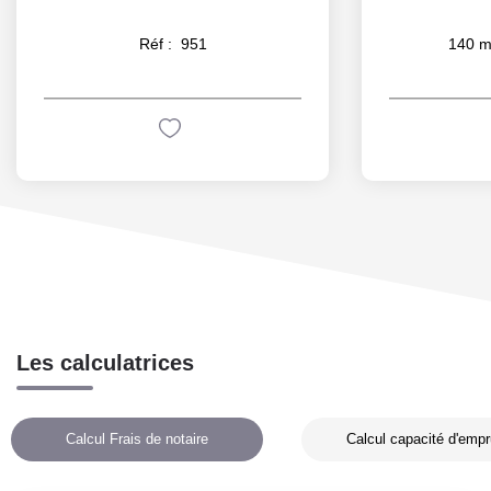
Réf :
951
140
m
Les calculatrices
Calcul Frais de notaire
Calcul capacité d'empr