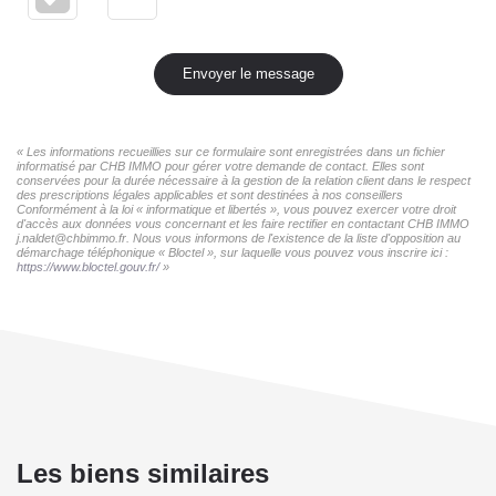
Envoyer le message
« Les informations recueillies sur ce formulaire sont enregistrées dans un fichier
informatisé par CHB IMMO pour gérer votre demande de contact. Elles sont
conservées pour la durée nécessaire à la gestion de la relation client dans le respect
des prescriptions légales applicables et sont destinées à nos conseillers
Conformément à la loi « informatique et libertés », vous pouvez exercer votre droit
d'accès aux données vous concernant et les faire rectifier en contactant CHB IMMO
j.naldet@chbimmo.fr. Nous vous informons de l'existence de la liste d'opposition au
démarchage téléphonique « Bloctel », sur laquelle vous pouvez vous inscrire ici :
https://www.bloctel.gouv.fr/
»
Les biens similaires