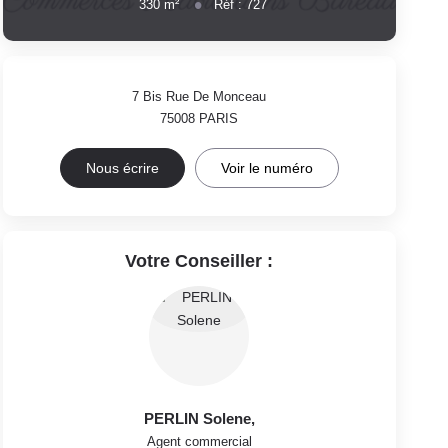
330
m²
Réf :
727
7 Bis Rue De Monceau
75008
PARIS
Nous écrire
Voir le numéro
Votre Conseiller :
PERLIN Solene
,
Agent commercial