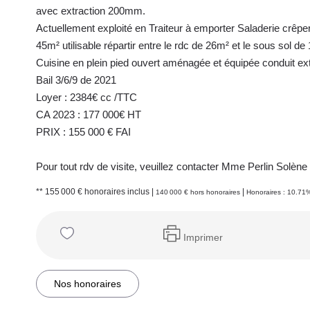
avec extraction 200mm.
Actuellement exploité en Traiteur à emporter Saladerie crêper
45m² utilisable répartir entre le rdc de 26m² et le sous sol de
Cuisine en plein pied ouvert aménagée et équipée conduit e
Bail 3/6/9 de 2021
Loyer : 2384€ cc /TTC
CA 2023 : 177 000€ HT
PRIX : 155 000 € FAI
Pour tout rdv de visite, veuillez contacter Mme Perlin Solè
** 155 000 €
honoraires inclus
|
|
140 000 €
hors honoraires
Honoraires : 10.71%
Imprimer
Nos honoraires