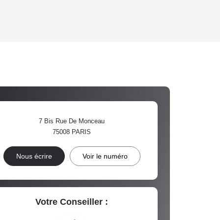
'HABITATION
CE DE L'AÉROPORT :
 ET CRÈCHES
7 Bis Rue De Monceau
75008
PARIS
INS
Nous écrire
Voir le numéro
Votre Conseiller :