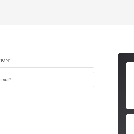
TAUX DE PROPRIÉTAIRES
TAUX D
PART DES MÉNAGES SANS VOITURE
DISTAN
NOM*
RÉSULTATS DES LYCÉES
ECOLES
email*
COMMERCES
MÉDEC