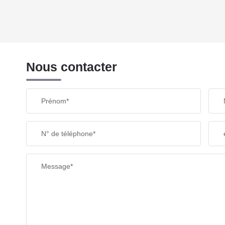
REVENU MENSUEL PAR MÉNAGE
Nous contacter
TAXE FONCIÈRE
Prénom*
SUPERFICIE :
N° de téléphone*
RESTAURANTS ET CAFÉS
Message*