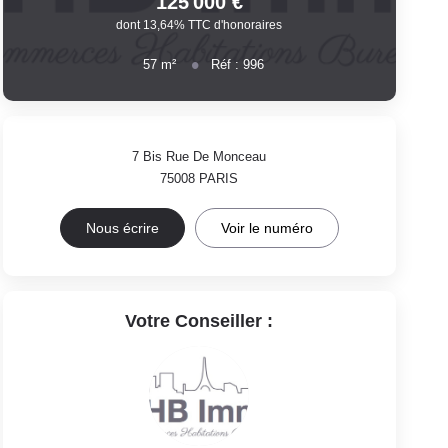
125 000 €
dont 13,64% TTC d'honoraires
57
m²
Réf :
996
7 Bis Rue De Monceau
75008
PARIS
Nous écrire
Voir le numéro
Votre Conseiller :