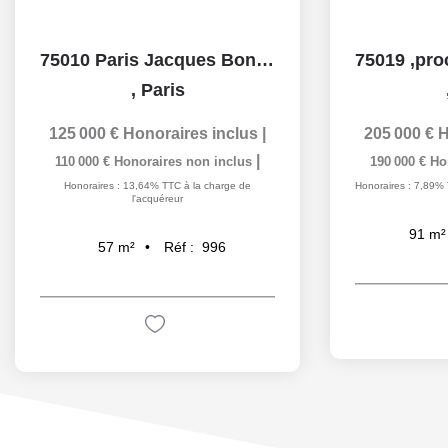
75010 Paris Jacques Bonsergent, boutique d'angle de 57 m2...
,
Paris
125 000 €
Honoraires inclus
|
205 000 €
H
|
110 000 €
Honoraires non inclus
190 000 €
Ho
Honoraires : 13,64% TTC à la charge de
Honoraires : 7,89% 
l'acquéreur
91
m²
Réf :
996
57
m²