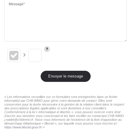
Message*
Envoyer le message
« Les informations recueillies sur ce formulaire sont enregistrées dans un fichier
informatisé par CHB IMMO pour gérer votre demande de contact. Elles sont
conservées pour la durée nécessaire à la gestion de la relation client dans le respect
des prescriptions légales applicables et sont destinées à nos conseillers
Conformément à la loi « informatique et libertés », vous pouvez exercer votre droit
d'accès aux données vous concernant et les faire rectifier en contactant CHB IMMO
j.naldet@chbimmo.fr. Nous vous informons de l'existence de la liste d'opposition au
démarchage téléphonique « Bloctel », sur laquelle vous pouvez vous inscrire ici :
https://www.bloctel.gouv.fr/
»