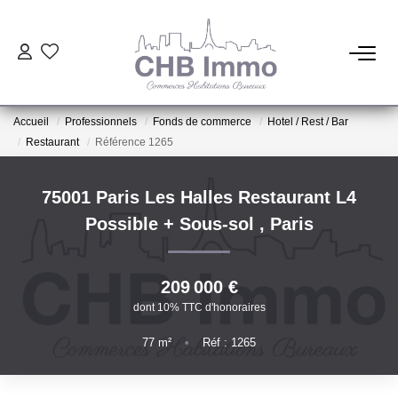
ESTIMATION
Accueil
Professionnels
Fonds de commerce
Hotel / Rest / Bar
HABITATION
Restaurant
Référence 1265
CESSIONS DE FONDS
75001 Paris Les Halles Restaurant L4
Possible + Sous-sol
,
Paris
LOCATIONS
209 000 €
GESTION
dont 10% TTC d'honoraires
77
m²
•
Réf : 1265
NOTRE AGENCE