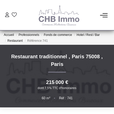
ESTIMATION
Accueil
Professionnels
Fonds de commerce
Hotel / Rest / Bar
HABITATION
Restaurant
Référence 741
CESSIONS DE FONDS
Restaurant traditionnel , Paris 75008
,
Paris
LOCATIONS
215 000 €
GESTION
dont 7,5% TTC d'honoraires
60
m²
•
Réf : 741
NOTRE AGENCE