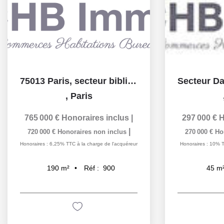
75013 Paris, secteur bibliothèque François Mitterrand,...
,
Paris
765 000 €
Honoraires inclus
|
297 000 €
H
|
720 000 €
Honoraires non inclus
270 000 €
Ho
Honoraires : 6,25% TTC à la charge de l'acquéreur
Honoraires : 10% T
Réf :
900
190
m²
45
m