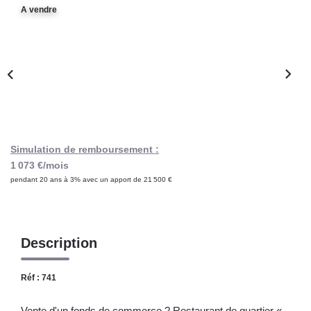
Notre Lexique
A vendre
CONTACT
Simulation de remboursement :
1 073 €/mois
pendant 20 ans à 3% avec un apport de 21 500 €
Description
Réf : 741
Vente d'un fonds de commerce ? Restaurant de quartier «